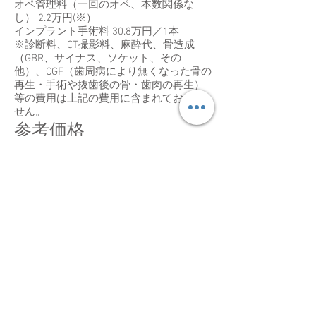
オペ管理料（一回のオペ、本数関係な
し） 2.2万円(※）
インプラント手術料 30.8万円／1本
※診断料、CT撮影料、麻酔代、骨造成
（GBR、サイナス、ソケット、その
他）、CGF（歯周病により無くなった骨の
再生・手術や抜歯後の骨・歯肉の再生）
等の費用は上記の費用に含まれておりま
せん。
参考価格
サイナスリフト 33万円
金属床義歯
165,000円