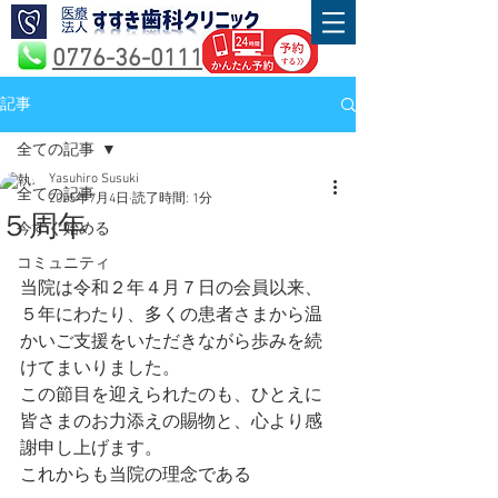
0776-36-0111
記事
全ての記事
Yasuhiro Susuki
全ての記事
2025年7月4日
読了時間: 1分
５周年
今すぐ始める
コミュニティ
当院は令和２年４月７日の会員以来、
５年にわたり、多くの患者さまから温
かいご支援をいただきながら歩みを続
けてまいりました。
この節目を迎えられたのも、ひとえに
皆さまのお力添えの賜物と、心より感
謝申し上げます。
これからも当院の理念である