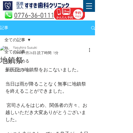
0776-36-0111
記事
全ての記事
Yasuhiro Susuki
全ての記事
2019年9月26日
読了時間: 1分
地鎮祭
今すぐ始める
新医院の地鎮祭をおこないました。
コミュニティ
当日は雨が降ることなく無事に地鎮祭
を終えることができました。
 宮司さんをはじめ、関係者の方々、お
越しいただき大変ありがとうございま
した。 