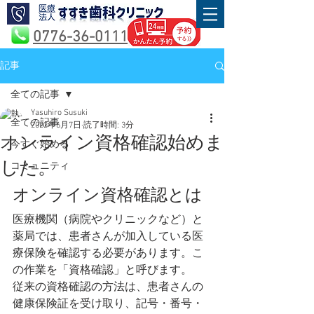
0776-36-0111
記事
全ての記事
Yasuhiro Susuki
全ての記事
2022年6月7日
読了時間: 3分
オンライン資格確認始めま
今すぐ始める
した。
コミュニティ
オンライン資格確認とは
医療機関（病院やクリニックなど）と
薬局では、患者さんが加入している医
療保険を確認する必要があります。こ
の作業を「資格確認」と呼びます。
従来の資格確認の方法は、患者さんの
健康保険証を受け取り、記号・番号・