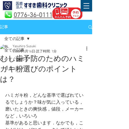
0776-36-0111
記事
全ての記事
Yasuhiro Susuki
全ての記事
2023年6月16日
読了時間: 1分
むし歯予防のためのハミ
今すぐ始める
ガキ粉選びのポイント
コミュニティ
は？
ハミガキ粉，どんな基準で選ばれてい
るでしょうか？味が気に入っている，
磨いたときの爽快感，値段，メーカー
など，いろいろ
基準があると思います．なかでも，こ